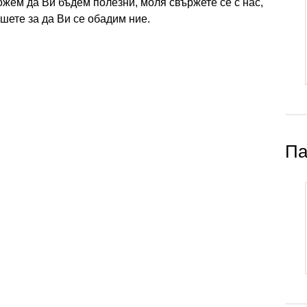
ожем да Ви бъдем полезни, моля свържете се с нас,
шете за да Ви се обадим ние.
Па