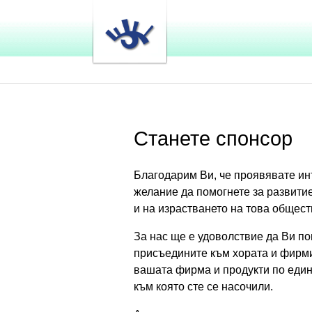
Станете спонсор
Благодарим Ви, че проявявате инт
желание да помогнете за развитие
и на израстването на това общест
За нас ще е удоволствие да Ви п
присъедините към хората и фирми
вашата фирма и продукти по един 
към която сте се насочили.