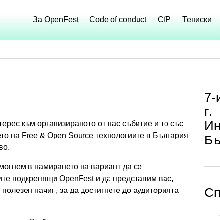
За OpenFest
Code of conduct
CfP
Тениски
7-
г.
Ин
ерес към организираното от нас събитие и то със
то на Free & Open Source технологиите в България
Бъ
во.
омогнем в намирането на вариант да се
те подкрепящи OpenFest и да представим вас,
Сп
полезен начин, за да достигнете до аудиторията