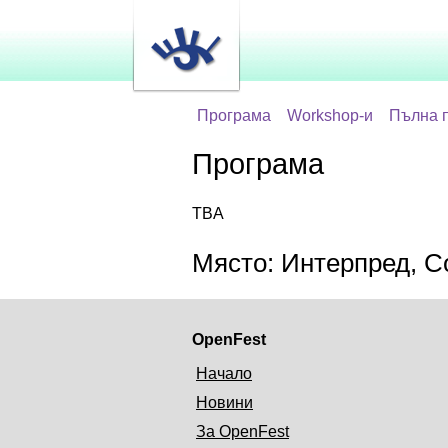
Програма
Workshop-и
Пълна 
Програма
TBA
Място: Интерпред, С
OpenFest
Начало
Новини
За OpenFest