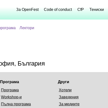
За OpenFest
Code of conduct
CfP
Тениски
програма
Лектори
офия, България
Програма
Други
Програма
Хотели
Workshop-и
Заведения
Пълна програма
За медиите