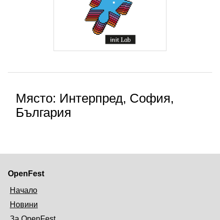
Място: Интерпред, София,
България
OpenFest
Начало
Новини
За OpenFest