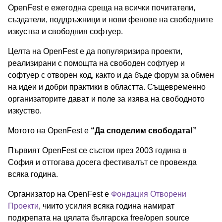
OpenFest е ежегодна среща на всички почитатели,
създатели, поддръжници и нови фенове на свободните
изкуства и свободния софтуер.
Целта на OpenFest е да популяризира проекти,
реализирани с помощта на свободен софтуер и
софтуер с отворен код, както и да бъде форум за обмен
на идеи и добри практики в областта. Същевременно
организаторите дават и поле за изява на свободното
изкуство.
Мотото на OpenFest е
“Да споделим свободата!”
Първият OpenFest се състои през 2003 година в
София и оттогава досега фестивалът се провежда
всяка година.
Организатор на OpenFest е
Фондация Отворени
Проекти
, чиито усилия всяка година намират
подкрепата на цялата българска free/open source