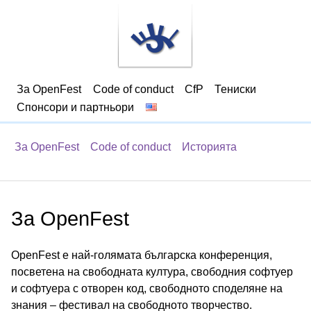
За OpenFest
Code of conduct
CfP
Тениски
Спонсори и партньори
За OpenFest
Code of conduct
Историята
За OpenFest
OpenFest e най-голямата българска конференция,
посветена на свободната култура, свободния софтуер
и софтуера с отворен код, свободното споделяне на
знания – фестивал на свободното творчество.