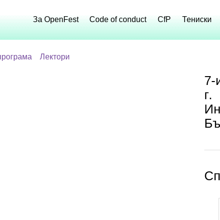
За OpenFest
Code of conduct
CfP
Тениски
програма
Лектори
7-
г.
Ин
Бъ
Сп