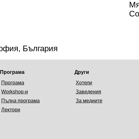
Мя
Со
офия, България
Програма
Други
Програма
Хотели
Workshop-и
Заведения
Пълна програма
За медиите
Лектори