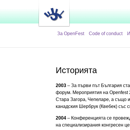
За OpenFest
Code of conduct
И
Историята
2003
– За първи път България ста
форум. Мероприятия на Openfest 
Стара Загора, Чепеларе, а също и
канадския Шербрук (Квебек) със с
2004
– Конференцията се провежда
на специализирания конгресен цен