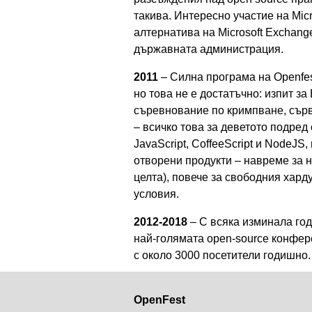
такива. Интересно участие на Micr
алтернатива на Microsoft Exchang
държавната администрация.
2011
– Силна програма на Openfes
но това не е достатъчно: изпит з
съревнование по кримпване, сървъ
– всичко това за деветото подре
JavaScript, CoffeeScript и NodeJS
отворени продукти – навреме за 
целта), повече за свободния хар
условия.
2012-2018
– С всяка изминала год
най-голямата open-source конфере
с около 3000 посетители годишно.
OpenFest