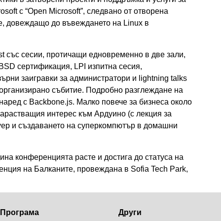
osoft с “Open Microsoft”, следвано от отворена
e, довеждащо до въвеждането на Linux в
t със сесии, протичащи едновременно в две зали,
а BSD сертификация, LPI изпитна сесия,
рни заигравки за администратори и lightning talks
д организирано събитие. Подробно разглеждане на
, наред с Backbone.js. Малко повече за бизнеса около
нарастващия интерес към Ардуино (с лекция за
дуер и създаването на суперкомпютър в домашни
ина конференцията расте и достига до статуса на
нция на Балканите, провеждана в Sofia Tech Park,
Програма
Други