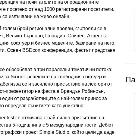
еренция на почитателите на операционните
 е посетено от над 1000 регистрирани посетители.
к са излъчвани на живо онлайн.
й-голям брой регионални прояви, състояли се в
ик, Велико Търново, Пловдив, Сливен. Акцентът
ния софтуер и бизнес моделите, базирани на него,
кти. Освен BSDcon конференция, фестът представя
 се обособяват в три паралелни тематични потока:
z за бизнес-аспектите на свободния софтуер и
Па
Забелязва се и засилено присъствие на лектори от
ст-презентатор на феста е Брендън Робинсън,
и един от разработчиците с най-голям принос за
то определя събитието като уникално.
nfest се отличава с най-силно присъствие на
ества 5-годишнина с 5 международни гости. Дебют
ографски проект Simple Studio, който цели да даде