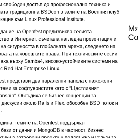
и свободен достъп до професионална техника и
ата традиционна BSDcon в залите на Военния клуб
ция към Linux Professional Institute.
Мя
дание на Openfest предизвиква сесията
Со
ство в Интернет, съчетала нагледна презентация и
на сигурността в глобалната мрежа, следенето на
хвата на човешките права. При техническите сесии
аха върху Samba4, високо-устойчивите системи на
с Red Hat Enterprise Linux.
est представи два паралелни панела с нажежени
 теми за софтуеристите като с “Щастливият
manship”. Обсъдиха се бизнес концепции за
 дискусии около Rails и Flex, обособен BSD поток и
.
одина, темите на Openfest поддържат
бази от данни и MongoDB в частност, бизнес
тики в затворени проекти и поддръжка и услуги за