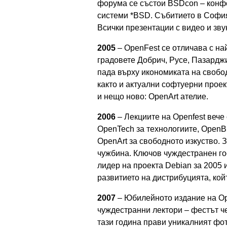
форума се състои BSDcon – конф
системи *BSD. Събитието в София
Всички презентации с видео и зву
2005
– OpenFest се отличава с на
градовете Добрич, Русе, Пазардж
пада върху икономиката на свобод
както и актуални софтуерни прое
и нещо ново: OpenArt ателие.
2006
– Лекциите на Openfest вече
OpenTech за технологиите, OpenBi
OpenArt за свободното изкуство. 
чужбина. Ключов чуждестранен го
лидер на проекта Debian за 2005 
развитието на дистрибуцията, кой
2007
– Юбилейното издание на Ope
чуждестранни лектори – фестът ч
тази година прави уникалният фот