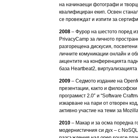
на начинаещи фотографи и творц
квалифициран екип. Освен станал
се провеждат и изпити за сертифика
2008
– Фурор на шестото поред из
PrivacyCamp за личното простран
разгорещена дискусия, посветени 
личните комуникации онлайн и об
акцентите на конференцията падн
база Heartbeat2, виртуализацията 
2009
– Седмото издание на Openf
презентации, както и философски
програмист 2.0″ и “Software Craft
изкарване на пари от отворен код,
активно участие на теми за Mozilla
2010
– Макар и за осма поредна г
модернистичния си дух – с NoSQL 
разсъждения над open source прак