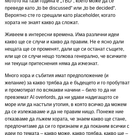
Мотото на тази година е „TBD“, което може да се
преведе като „to be discussed“ или „to be decided“.
Вероятно сте го срещали като placeholder, когато
хората не знаят какво да сложат.
Живеем в интересни времена. Има различни идеи
какво ще се случи и какво да правим. Не е ясно дали
нещата ще се променят, дали ще си останат същите,
или ще се случи нещо толкова генерално, че всичките
ни текущи притеснения няма да изчезнат.
Много хора и събития имат предположение (и
желание) за какво трябва да е бъдещето и го пробутват
и промотират по всякакви начини – било то да ни
превземат AI overlords, да ни удави надигащото се
море или да настъпи утопия, в която всичко да можем
да се излежаваме и да не правим нищо. Понеже ние
отказваме да лъжем хората, че знаем какво ще стане,
предпочитаме да си го признаем и да поканим всички с
идеи по темата – какво може, какво трябва, какво ще –