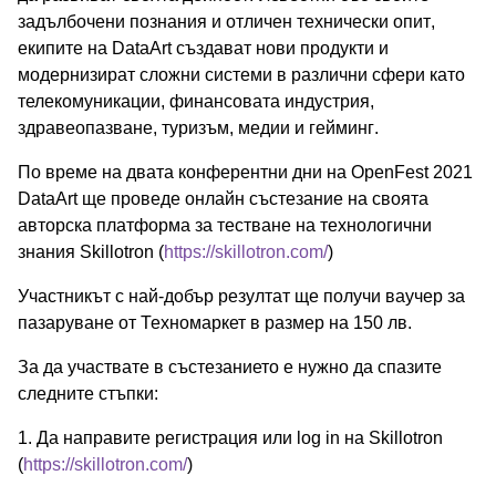
задълбочени познания и отличен технически опит,
екипите на DataArt създават нови продукти и
модернизират сложни системи в различни сфери като
телекомуникации, финансовата индустрия,
здравеопазване, туризъм, медии и гейминг.
По време на двата конферентни дни на OpenFest 2021
DataArt ще проведе онлайн състезание на своята
авторска платформа за тестване на технологични
знания Skillotron (
https://skillotron.com/
)
Участникът с най-добър резултат ще получи ваучер за
пазаруване от Техномаркет в размер на 150 лв.
За да участвате в състезанието е нужно да спазите
следните стъпки:
1. Да направите регистрация или log in на Skillotron
(
https://skillotron.com/
)