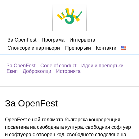
За OpenFest
Програма
Интервюта
Спонсори и партньори
Препоръки
Контакти
За OpenFest
Code of conduct
Идеи и препоръки
Екип
Доброволци
Историята
За OpenFest
OpenFest e най-голямата българска конференция,
посветена на свободната култура, свободния софтуер
и софтуера с отворен код, свободното споделяне на