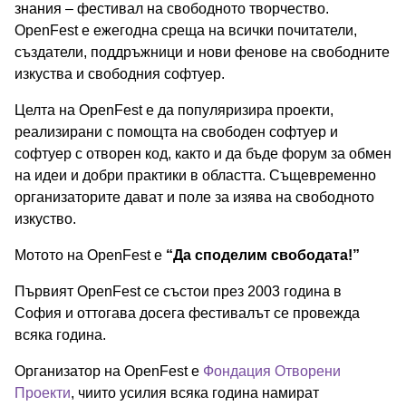
знания – фестивал на свободното творчество.
OpenFest е ежегодна среща на всички почитатели,
създатели, поддръжници и нови фенове на свободните
изкуства и свободния софтуер.
Целта на OpenFest е да популяризира проекти,
реализирани с помощта на свободен софтуер и
софтуер с отворен код, както и да бъде форум за обмен
на идеи и добри практики в областта. Същевременно
организаторите дават и поле за изява на свободното
изкуство.
Мотото на OpenFest е
“Да споделим свободата!”
Първият OpenFest се състои през 2003 година в
София и оттогава досега фестивалът се провежда
всяка година.
Организатор на OpenFest е
Фондация Отворени
Проекти
, чиито усилия всяка година намират