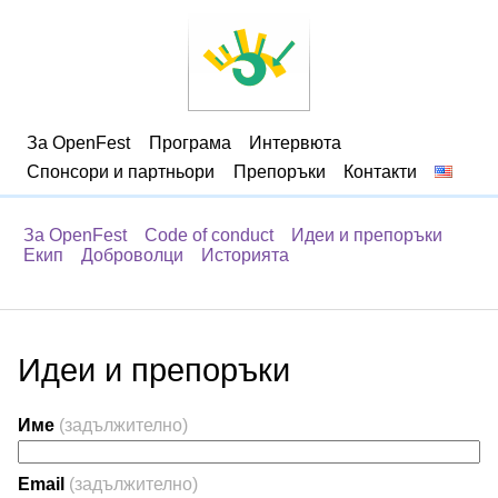
За OpenFest
Програма
Интервюта
Спонсори и партньори
Препоръки
Контакти
За OpenFest
Code of conduct
Идеи и препоръки
Екип
Доброволци
Историята
Идеи и препоръки
Име
(задължително)
Email
(задължително)