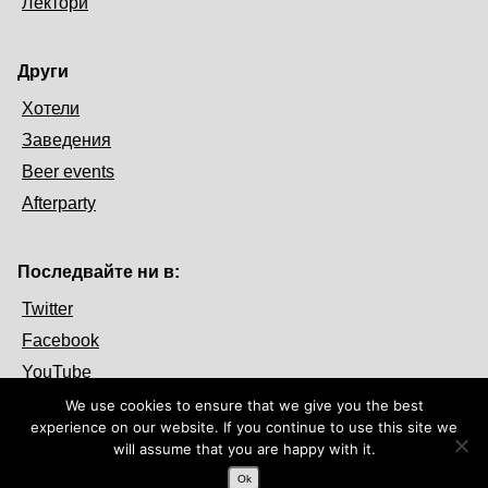
Лектори
Други
Хотели
Заведения
Beer events
Afterparty
Последвайте ни в:
Twitter
Facebook
YouTube
We use cookies to ensure that we give you the best
experience on our website. If you continue to use this site we
will assume that you are happy with it.
Ok
© 2026 OpenFest. Някои права са запазени.