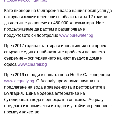
https://www.culligan.bg/
Като пионери на българския пазар нашият екип успя да
натрупа изключителен опит в областта и за 12 години
да достигне до повече от 450 000 консуматора. Ние
продължаваме да растем и разширяваме
продуктовото си портфолио
www.purewater.bg
През 2017 година стартира и иновативният ни проект
свързан с един от най-важните проблеми на нашето
съвремие – осигуряването на чист въздух в дома и
офиса
www.clearair.bg
През 2019 се роди и нашата нова Ho.Re.Ca концепция
www.acqualy.bg
. С Acqualy променяме начина на
предлагане на вода в заведенията и ресторантите в
България. Една модерна алтернатива на
бутилираната вода в еднократна опаковка, Acqualy
предлага икономически изгодно и устойчиво решение с
премиум качество.