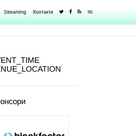
Streaming
Контакти
VENT_TIME
ENUE_LOCATION
онсори