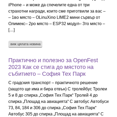
iPhone – и може да спечелите една от три
страхотни награди, които сме приготвили за вас –
– 1во място – OLinuXino LIME2 мини сървър от
Олимекс– 2ро място – ESP32 модул– 3то място –
[…]
виж цялата новина
Практично и полезно за OpenFest
2023 Как се стига до мястото на
събитието – София Тех Парк
С градския транспорт – практичното решение
(защото ще има и бира отвън) С тролейбус Тролеи
5 и 8 до спирка „София Тех Парк“ Тролей 4 до
спирка „Площад на авиацията“ С автобус Автобуси
73, 84, 184 и 306 до спирка „София Тех Парк“
Автобус 305 до спирка „Площад на авиацията“ С