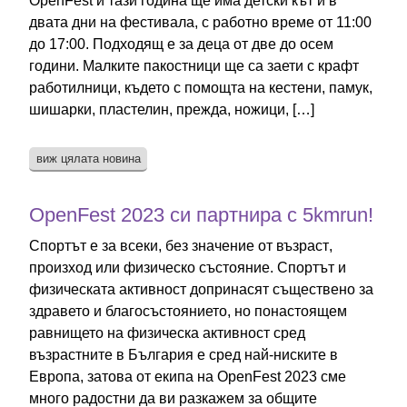
OpenFest и тази година ще има детски кът и в
двата дни на фестивала, с работно време от 11:00
до 17:00. Подходящ е за деца от две до осем
години. Малките пакостници ще са заети с крафт
работилници, където с помощта на кестени, памук,
шишарки, пластелин, прежда, ножици, […]
виж цялата новина
OpenFest 2023 си партнира с 5kmrun!
Спортът е за всеки, без значение от възраст,
произход или физическо състояние. Спортът и
физическата активност допринасят съществено за
здравето и благосъстоянието, но понастоящем
равнището на физическа активност сред
възрастните в България е сред най-ниските в
Европа, затова от екипа на OpenFest 2023 сме
много радостни да ви разкажем за общите