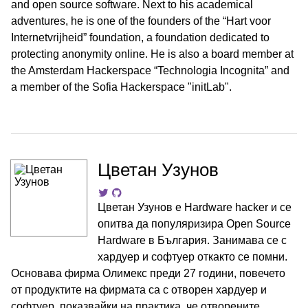
and open source software. Next to his academical
adventures, he is one of the founders of the “Hart voor
Internetvrijheid” foundation, a foundation dedicated to
protecting anonymity online. He is also a board member at
the Amsterdam Hackerspace “Technologia Incognita” and
a member of the Sofia Hackerspace "initLab".
Цветан Узунов
Цветан Узунов е Hardware hacker и се
опитва да популяризира Open Source
Hardware в България. Занимава се с
хардуер и софтуер откакто се помни.
Основава фирма Олимекс преди 27 години, повечето
от продуктите на фирмата са с отворен хардуер и
софтуер, показвайки на практика, че отворените