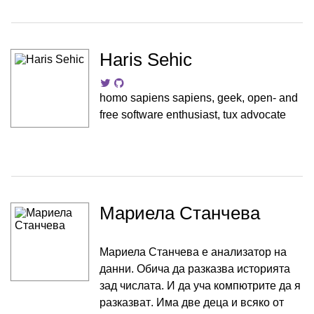
Haris Sehic
homo sapiens sapiens, geek, open- and
free software enthusiast, tux advocate
Мариела Станчева
Мариела Станчева е анализатор на
данни. Обича да разказва историята
зад числата. И да уча компютрите да я
разказват. Има две деца и всяко от