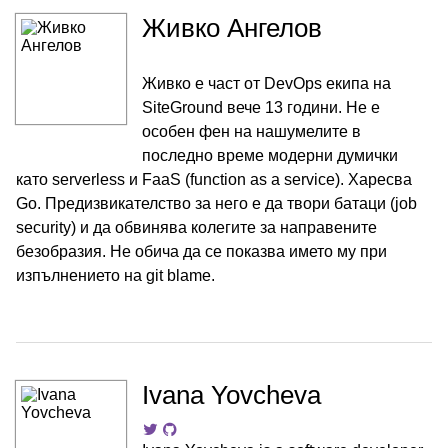
Живко Ангелов
Живко е част от DevOps екипа на
SiteGround вече 13 години. Не е
особен фен на нашумелите в
последно време модерни думички
като serverless и FaaS (function as a service). Харесва
Go. Предизвикателство за него е да твори батаци (job
security) и да обвинява колегите за направените
безобразия. Не обича да се показва името му при
изпълнението на git blame.
Ivana Yovcheva