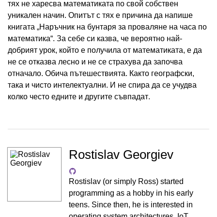
тях не харесва математиката по свой собствен
уникален начин. Опитът с тях е причина да напише
книгата „Наръчник на бунтаря за проваляне на часа по
математика“. За себе си казва, че вероятно най-
добрият урок, който е получила от математиката, е да
не се отказва лесно и не се страхува да започва
отначало. Обича пътешествията. Както географски,
така и чисто интелектуални. И не спира да се учудва
колко често едните и другите съвпадат.
Rostislav Georgiev
Rostislav (or simply Ross) started
programming as a hobby in his early
teens. Since then, he is interested in
operating system architectures, IoT,