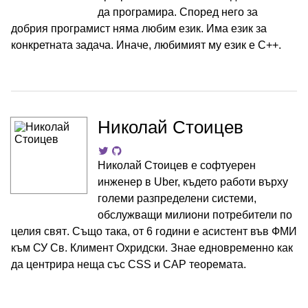
да програмира. Според него за
добрия програмист няма любим език. Има език за
конкретната задача. Иначе, любимият му език е C++.
Николай Стоицев
Николай Стоицев е софтуерен
инженер в Uber, където работи върху
големи разпределени системи,
обслужващи милиони потребители по
целия свят. Също така, от 6 години е асистент във ФМИ
към СУ Св. Климент Охридски. Знае едновременно как
да центрира неща със CSS и CAP теоремата.