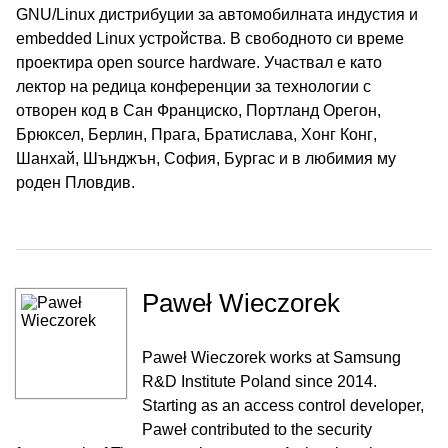
GNU/Linux дистрибуции за автомобилната индустия и
embedded Linux устройства. В свободното си време
проектира open source hardware. Участвал е като
лектор на редица конференции за технологии с
отворен код в Сан Франциско, Портланд Орегон,
Брюксел, Берлин, Прага, Братислава, Хонг Конг,
Шанхай, Шънджън, София, Бургас и в любимия му
роден Пловдив.
Paweł Wieczorek
Paweł Wieczorek works at Samsung
R&D Institute Poland since 2014.
Starting as an access control developer,
Paweł contributed to the security