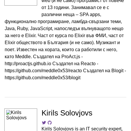
web (и не само) програмист от повече
от 13 години. Занимавал се е с
различни неща – SPA apps,
функционално програмиране, ламбда-свързани теми,
Java, Ruby, JavaScript, напоследък вълнуващото нещо
за него е Elixir. Част от курса по Elixir във ФМИ, част от
Elixir обществото в България (и не само). Музикант и
поет. Известен на хората, които са работили с него,
като Meddle. Създател на ProAct.js -
http://proactjs.github.io Създател на Reacto -
https://github.com/meddle0x53/reacto Създател на Blogit -
https://github.com/meddle0x53/blogit
Kirils Solovjovs
Kirils Solovjovs is an IT security expert,