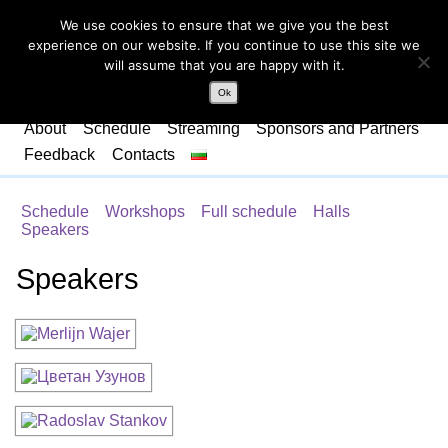
We use cookies to ensure that we give you the best
experience on our website. If you continue to use this site we
will assume that you are happy with it.
Ok
About
Schedule
Streaming
Sponsors and Partners
Feedback
Contacts
Schedule
Workshops
Full schedule
Halls
Speakers
Speakers