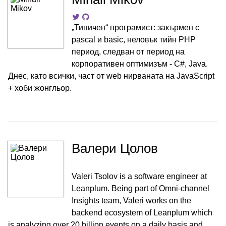
„Типичен“ програмист: закърмен с
pascal и basic, неловък тийн PHP
период, следван от период на
корпоративен оптимизъм - C#, Java.
Днес, като всички, част от web нирваната на JavaScript
+ хоби жонгльор.
Валери Цолов
Valeri Tsolov is a software engineer at
Leanplum. Being part of Omni-channel
Insights team, Valeri works on the
backend ecosystem of Leanplum which
is analyzing over 20 billion events on a daily basis and