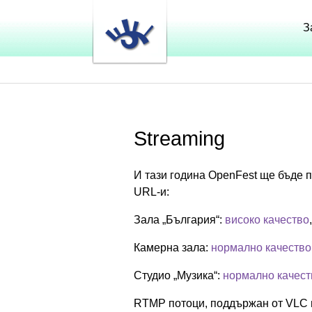
З
Streaming
И тази година OpenFest ще бъде 
URL-и:
Зала „България“:
високо качество
Камерна зала:
нормално качество
Студио „Музика“:
нормално качест
RTMP потоци, поддържан от VLC 