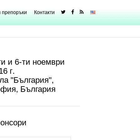
и препоръки
Контакти
ти и 6-ти ноември
16 г.
ла "България",
фия, България
онсори