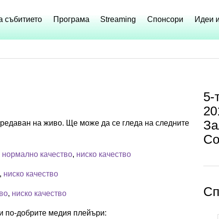
а събитието
Програма
Streaming
Спонсори
Идеи 
5-
20
За
предаван на живо. Ще може да се гледа на следните
Со
,
нормално качество
,
ниско качество
,
ниско качество
Сп
во
,
ниско качество
и по-добрите медия плейъри: