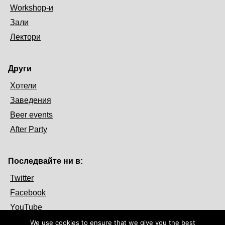
Workshop-и
Зали
Лектори
Други
Хотели
Заведения
Beer events
After Party
Последвайте ни в:
Twitter
Facebook
YouTube
We use cookies to ensure that we give you the best