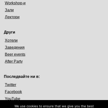
Workshop-и
Зали
Лектори
Други
Хотели
Заведения
Beer events
After Party
Последвайте ни в:
Twitter
Facebook
YouTube
We use cookies to ensure that we give you the best