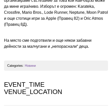
организираме състезание за това кой най-бързо може
да мине игра/ниво. Изборът е огромен: Karateka,
Crossfire, Mario Bros., Lode Runner, Neptune, Moon Patrol
и още стотици игри за Apple (Правец 82) и Oric Atmos
(Правец 8Д).
На място сме подготвили и още някои забавни
дейности за малчугани и „непораснали“ деца.
Categories:
Новини
EVENT_TIME
VENUE_LOCATION