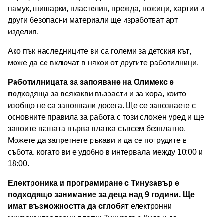
памук, шишарки, пластелин, прежда, ножици, хартии и
други безопасни материали ще изработват арт
изделия.
Ако пък наследниците ви са големи за детския кът,
може да се включат в някои от другите работилници.
Работилницата за запояване на Олимекс
е
п
одходяща за всякакви възрасти и за хора, които
изобщо не са запоявали досега. Ще се запознаете с
основните правила за работа с този сложен уред и ще
запоите вашата първа платка съвсем безплатно.
Можете да запретнете ръкави и да се потрудите в
събота, когато ви е удобно в интервала между 10:00 и
18:00.
Електроника и програмиране с Тинузавър
е
подходящо занимание за деца над 9 години. Ще
имат възможността да сглобят
електронни