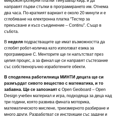
микроконтролерни платки Тинузавър Кидс и да
направят първи стъпки в програмирането им. Отнема
два часа. По-краткият вариант е около 20 минути и е
сглобяване на електронна платка “Тестер за
прекъсване и късо съединение – Continu”. Също в
събота.
В
неделя
подрастващите ще имат възможността да
сглобят робот-количка като използват езика за
програмиране С. Менторите ще ги напътстват през
целия процес, а за финал ще си направят състезание
със собственоръчно изработените обекти.
В
споделена работилница
МИНТИ
децата ще си
размърдат сивото вещество с математика, и то
забавна. Ще се запознаят с
Open Geoboard – Open
Design учебен материал и игра, подходяща за деца над
три години, която развива фината моторика,
математическото мислене, триизмерното разбиране и
много други. Разработват се инструкции със задачи и