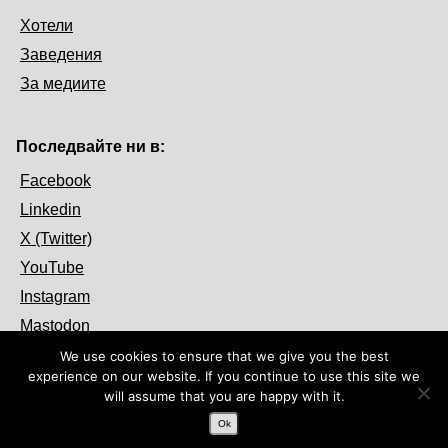
Хотели
Заведения
За медиите
Последвайте ни в:
Facebook
Linkedin
X (Twitter)
YouTube
Instagram
Mastodon
We use cookies to ensure that we give you the best
experience on our website. If you continue to use this site we
will assume that you are happy with it.
Ok
© 2026 OpenFest. Някои права са запазени.