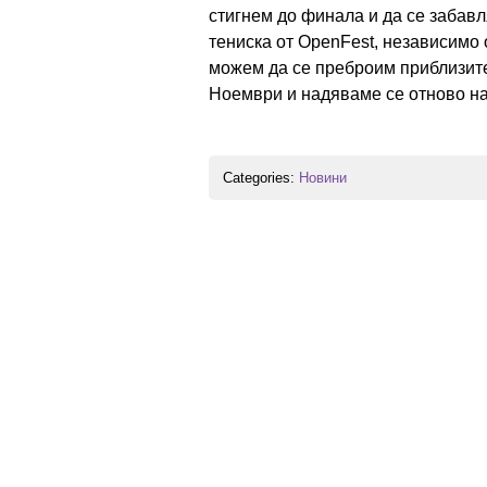
стигнем до финала и да се забавл
тениска от OpenFest, независимо о
можем да се преброим приблизител
Ноември и надяваме се отново н
Categories:
Новини