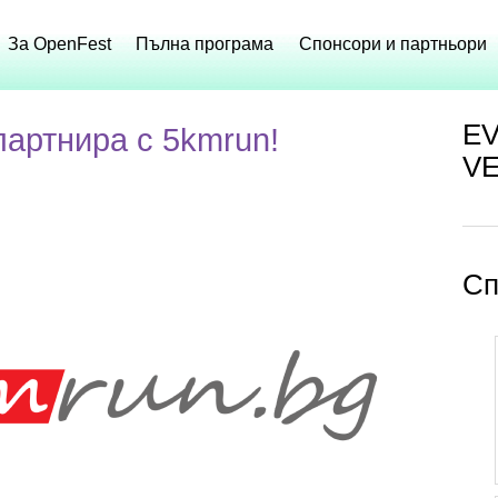
За OpenFest
Пълна програма
Спонсори и партньори
E
партнира с 5kmrun!
V
Сп