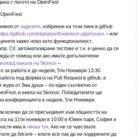
ана с логото на OpenFest
а OpenFest
 някоя от
задачите
, изброени на този линк в github
https://github.com/etabakov/fivekmrun-app/issues
– или
цените какво ново като функционалност,
р. CI/, автоматизирани тестове и т.н. е ценно да се
ужда от помощ или ако имате допълнителни
искорд канала на 5kmrun
–
то за работа е до неделя, 5ти Ноември 13:30.
абота под формата на Pull Request в github, а
 жури от 3ма души – по един съответно от
enFest, и екипа на 5kmrun. Победителите ще
на конференцията в неделя, 5ти Ноември.
им всички да се присъединят към общността на
ота на 11ти ноември в 10:00 в Южен парк, София и
ности има в
линка тук
. Ако не се чувствате
тате да бягате – елате все пак да ни подкрепите да