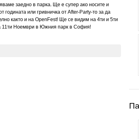
яваме заедно в парка. Ще е супер ако носите и
т годината или гривничка от After-Party-то за да
но както и на OpenFest! Ще се видим на 4ти и 5ти
а 11ти Ноември в Южния парк в София!
Па