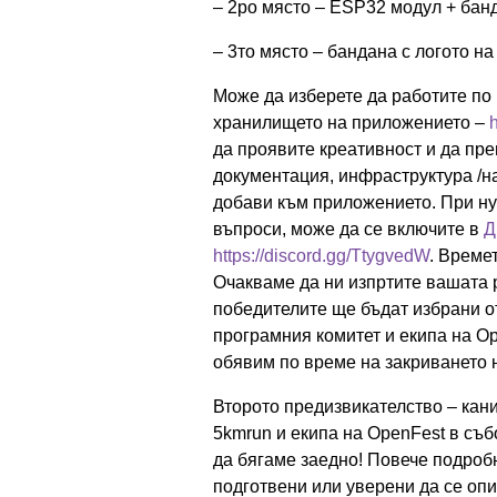
– 2ро място – ESP32 модул + банд
– 3то място – бандана с логото н
Може да изберете да работите по
хранилището на приложението –
да проявите креативност и да пре
документация, инфраструктура /нап
добави към приложението. При н
въпроси, може да се включите в
Д
https://discord.gg/TtygvedW
. Време
Очакваме да ни изпртите вашата р
победителите ще бъдат избрани от
програмния комитет и екипа на Op
обявим по време на закриването 
Второто предизвикателство – кан
5kmrun и екипа на OpenFest в съб
да бягаме заедно! Повече подроб
подготвени или уверени да се опи