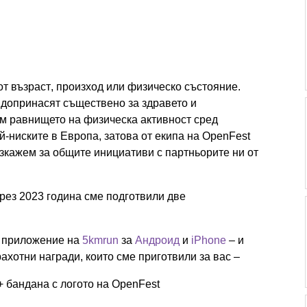
 от възраст, произход или физическо състояние.
 допринасят съществено за здравето и
м равнището на физическа активност сред
й-ниските в Европа, затова от екипа на OpenFest
азкажем за общите инициативи с партньорите ни от
рез 2023 година сме подготвили две
о приложение на
5kmrun
за
Андроид
и
iPhone
– и
рахотни награди, които сме приготвили за вас –
 + бандана с логото на OpenFest