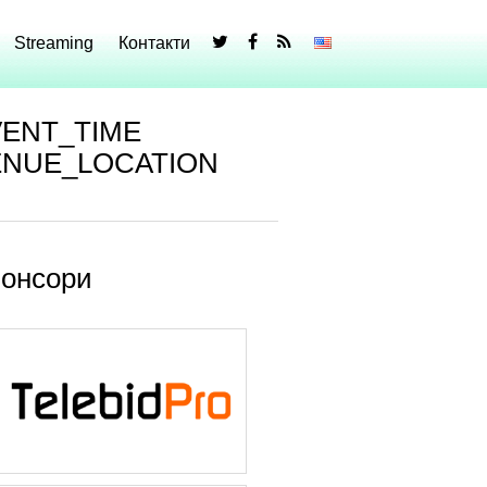
Streaming
Контакти
VENT_TIME
ENUE_LOCATION
онсори