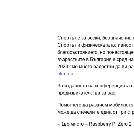
Спортът е за всеки, без значение
Спортът и физическата активност
благосъстоянието, но понастояще
възрастните в България е сред на
2023 сме много радостни да ви р
5kmrun
.
За изданието на конференцията п
предизвикателства за вас:
Помогнете да развием мобилнот
може да спечелите една от три ст
– 1во място – Raspberry Pi Zero 2