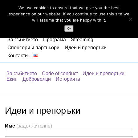
We use cookies to ensure that we give you the best
experience on our website. If you continue to use this site we
will assume that you are happy with it.
Ok
За събитието
Програма
Streaming
Спонсори и партньори
Идеи и препоръки
Контакти
За събитието
Code of conduct
Идеи и препоръки
Екип
Доброволци
Историята
Идеи и препоръки
Име
(задължително)