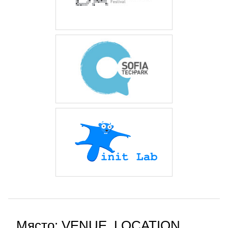
Място: VENUE_LOCATION