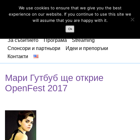
We use cookies to ensure that we give you the best
experience on our website. If you continue to use this site we
will assume that you are happy with it.
Ok
За събитието
Програма
Streaming
Спонсори и партньори
Идеи и препоръки
Контакти
Мари Гутбуб ще открие
OpenFest 2017