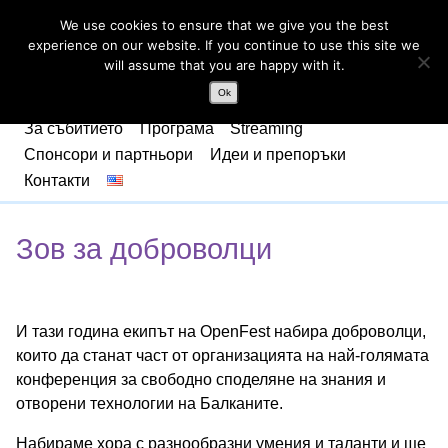
We use cookies to ensure that we give you the best
experience on our website. If you continue to use this site we
will assume that you are happy with it.
Ok
За събитието
Програма
Streaming
Спонсори и партньори
Идеи и препоръки
Контакти
Зов за доброволци
И тази година екипът на OpenFest набира доброволци,
които да станат част от организацията на най-голямата
конференция за свободно споделяне на знания и
отворени технологии на Балканите.
Набираме хора с разнообразни умения и таланти и ще