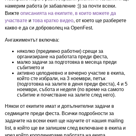
намерим работа (и забавление :)) за почти всеки.
Вижте
описанията на екипите, в които можете да
участвате
и
това кратко видео
, от което ще разберете
какво е да си доброволец на OpenFest.
Ангажиментът включва:
няколко (предимно работни) срещи за
организиране на работата преди феста,
малко задачи за подготовка в месеца преди
събитието и
активно целодневно и вечерно участие в екипа,
който сте избрали, на 3 ноември, петък
(подготовка на залите в деня преди феста), 4 и 5
ноември, събота и неделя (по време на самото
събитие и почистване на залите след него).
Някои от екипите имат и допълнителни задачи в
седмиците преди феста. Всички подробности за
задачите на всеки екип ще научите от нашия mailing
list, в който ще ви запишем след включване в екипа и
чрез който координираме работата на екипа.