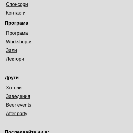
Спонсори
Контакти
Програма
Програма
Workshop-и
Зали
Лектори
Други
Хотели
Заведения
Beer events
After party
Последвайте ни в: