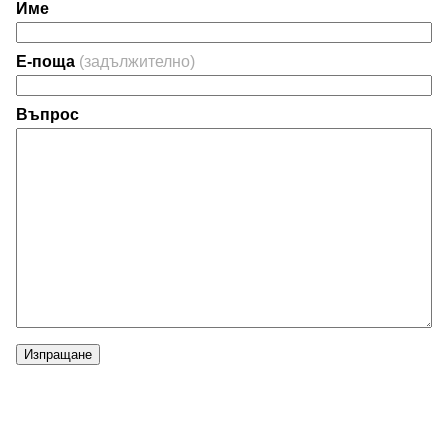
Име
Е-поща
(задължително)
Въпрос
Изпращане