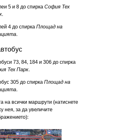
еи 5 и 8 до спирка
София Тех
к
.
лей 4 до спирка
Площад на
ацията
.
автобус
буси 73, 84, 184 и 306 до спирка
ия Тех Парк
.
обус 305 до спирка
Площад на
ацията
.
та на всички маршрути (натиснете
у нея, за да увеличите
бражението):