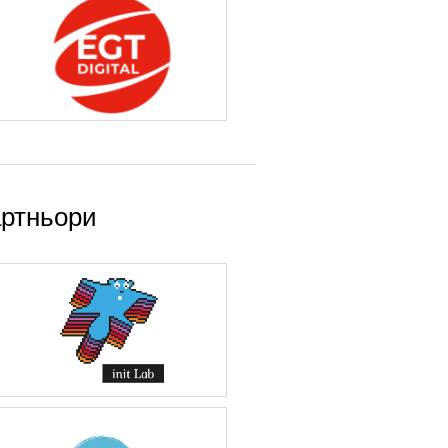
ртньори