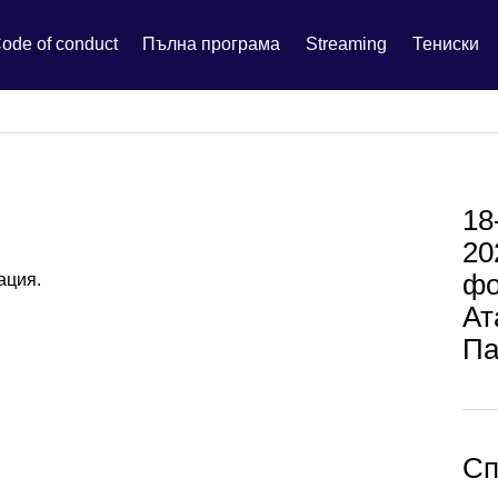
ode of conduct
Пълна програма
Streaming
Тениски
18
20
фо
ация.
Ат
Па
Сп