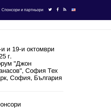
Спонсори и партньори
-и и 19-и октомври
25 г.
рум "Джон
анасов", София Тех
рк, София, България
онсори