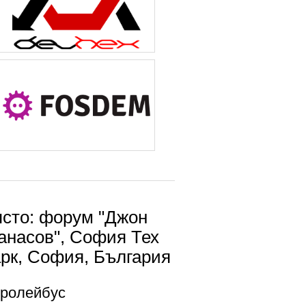
сто: форум "Джон
анасов", София Тех
рк, София, България
тролейбус