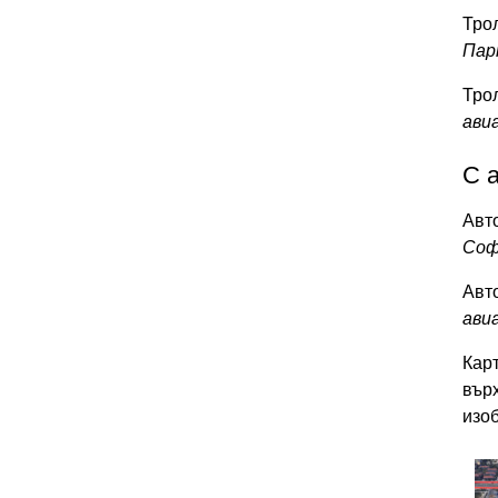
Трол
Пар
Тро
ави
С 
Авто
Соф
Авт
ави
Кар
върх
изо