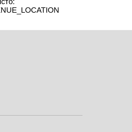
сто:
ENUE_LOCATION