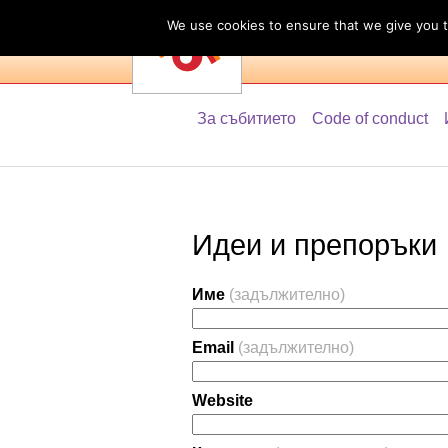
We use cookies to ensure that we give you th
З
За събитието
Code of conduct
Идеи и препоръки
Име
(задължително)
Email
(задължително)
Website