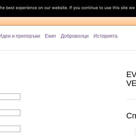
e best experience on our website. If you continue to use this site we 
а събитието
Програма
Спонсори и партньори
Идеи 
Идеи и препоръки
Екип
Доброволци
Историята
E
V
Сп