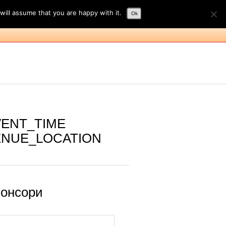
will assume that you are happy with it.
Ok
и препоръки
Контакти
VENT_TIME
ENUE_LOCATION
онсори