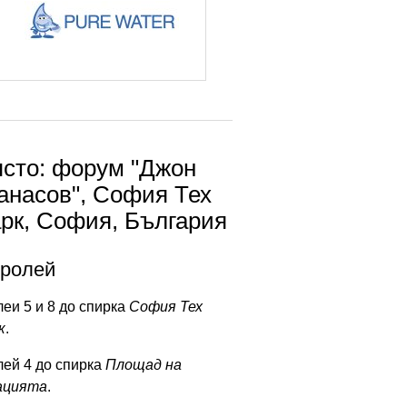
сто: форум "Джон
анасов", София Тех
рк, София, България
тролей
еи 5 и 8 до спирка
София Тех
к
.
лей 4 до спирка
Площад на
ацията
.