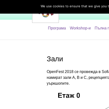
We use cookies to ensure that we give you th
За събитието
Програма
Workshop-и
Пълна 
Зали
OpenFest 2018 се провежда в Sofia
намират зали A, B и C, рецепцията
уъркшопите.