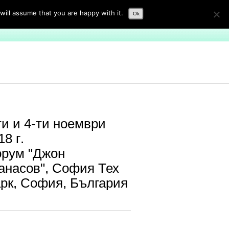
will assume that you are happy with it.
Ok
и препоръки
Контакти
ти и 4-ти ноември
18 г.
рум "Джон
анасов", София Тех
рк, София, България