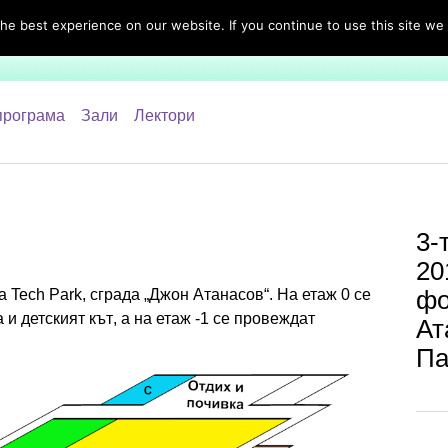
e best experience on our website. If you continue to use this site we 
Програма
Streaming
Спонсори и партньори
Идеи 
програма
Зали
Лектори
3-
20
фо
 Tech Park, сграда „Джон Атанасов“. На етаж 0 се
 и детският кът, а на етаж -1 се провеждат
Ат
Па