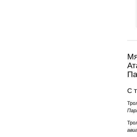
Мя
Ат
Па
С 
Трол
Пар
Тро
ави