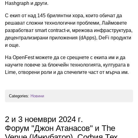
Hashgraph и други.
С екип от над 145 брилянтни хора, които обичат да
решават сложни технологични проблеми, Лаймовете
разработват smart contract-и, мрежова инфраструктура,
децентрализирани приложения (dApps), DeFi продукти
и още.
На OpenFest можете да се срещнете с екипа им и да
научите повече за блокчейн технологията, културата в
Lime, отворени роли и да спечелите част от мърча им.
Categories:
Новини
2 и 3 ноември 2024 г.
Форум "Джон Атанасов" и The
Venue (Инкубатор), София Тех