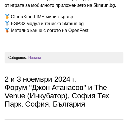
от игратa за мобилното приложението на 5kmrun.bg.
OLinuXino-LIME мини сървър
ESP32 модул и тениска 5kmrun.bg
Метално канче с логото на OpenFest
Categories:
Новини
2 и 3 ноември 2024 г.
Форум "Джон Атанасов" и The
Venue (Инкубатор), София Тех
Парк, София, България