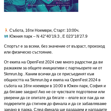
Събота, 16ти Ноември, Старт: 10:00ч.
Южния парк – N 42°40’19.3 , E 023°18’27.9
Спортът е за всеки, без значение от възраст, произход
или физическо състояние.
От екипа на OpenFest 2024 сме много радостни да ви
разкажем за общите инициативи с партньорите ни от
5kmrun.bg . Каним всички да се присъединят към
общността на 5kmrun.bg и екипа на OpenFest 2024 в
събота на 16ти ноември в 10:00 в Южен парк, София и
да бягаме заедно! Ако не се чувствате подготвени или
уверени да се опитате да бягате – елате все пак да ни
подкрепите да стигнем до финала и да се забавляваме
заедно в парка. След финала ще раздадем и наградите