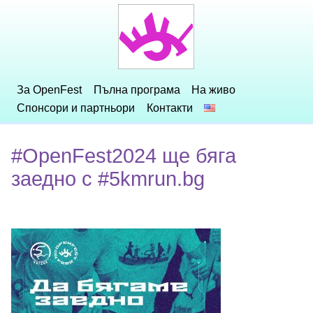
За OpenFest
Пълна програма
На живо
Спонсори и партньори
Контакти
#OpenFest2024 ще бяга
заедно с #5kmrun.bg